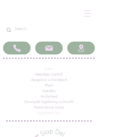
Adref
Nwyddau Cartref
Ategolion a Harddwch
Plant
Garddio
Anifeiliaid
Deunydd Ysgrifennu a Chrefft
Paent Annie Sloan
Cysylltwch â ni