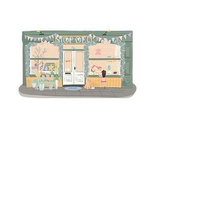
Terms & Conditions
Returns Policy
Privacy
Subscribe to get 
exclusive updates
Email
*