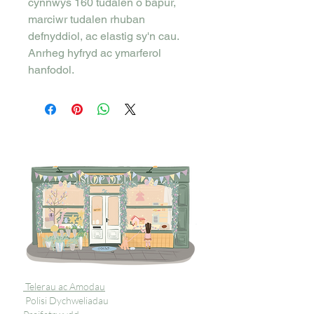
cynnwys 160 tudalen o bapur,
marciwr tudalen rhuban
defnyddiol, ac elastig sy'n cau.
Anrheg hyfryd ac ymarferol
hanfodol.
Telerau ac Amodau
Polisi Dychweliadau