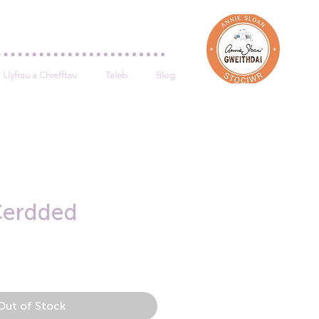
Log In
Llyfrau a Chrefftau
Taleb
Blog
Cerdded
e
Out of Stock