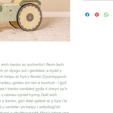
ich tractor ac archwilio'r fferm fach
 yn dysgu sut i gerdded, a bydd y
'ch helpu ar hyd y ffordd. Dychmygwch
cnydau, gofalu am ieir a buchod - i gyd
Mae'r tractor cerdded gyda 4 olwyn sy’n
 y camau cyntaf hynny. Gall eich
y tractor, gan ddal gafael ar y llyw i'w
 y cerddwr yn helpu i sefydlogi'ch
hddygol a chydbwysedd. Mae'r adran yng