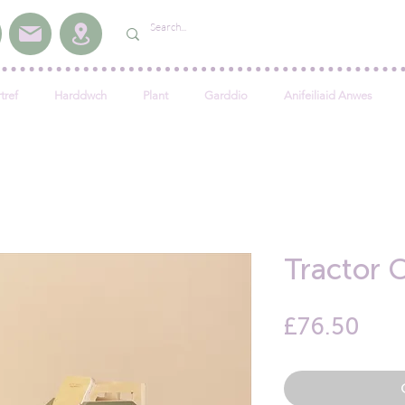
tref
Harddwch
Plant
Garddio
Anifeiliaid Anwes
Tractor 
Pric
£76.50