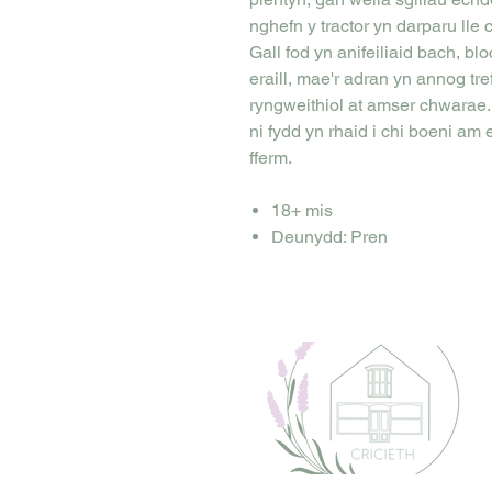
nghefn y tractor yn darparu lle 
Gall fod yn anifeiliaid bach, b
eraill, mae'r adran yn annog t
ryngweithiol at amser chwarae. D
ni fydd yn rhaid i chi boeni am 
fferm.
18+ mis
Deunydd: Pren