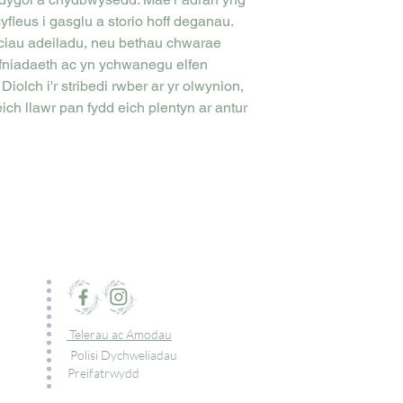
cyfleus i gasglu a storio hoff deganau.
lociau adeiladu, neu bethau chwarae
refniadaeth ac yn ychwanegu elfen
iolch i'r stribedi rwber ar yr olwynion,
eich llawr pan fydd eich plentyn ar antur
Telerau ac Amodau
Polisi Dychweliadau
Preifatrwydd