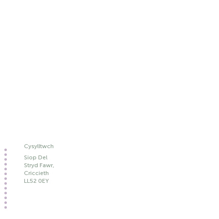
Cysylltwch
Siop Del
Stryd Fawr,
Criccieth
LL52 0EY