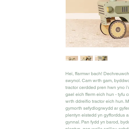
Hei, ffarmwr bach! Dechreuwch e
swynol. Cam wrth gam, byddwch
tractor cerdded pren hwn yno i
gael eich fferm eich hun - tyfu 
wrth ddreifio tractor eich hun. 
gymorth sefydlogrwydd ar gyfer
plentyn eistedd yn gyfforddus ar 
gynnal. Pan fydd yn barod, bydd
plentyn, gan wella sgiliau ec