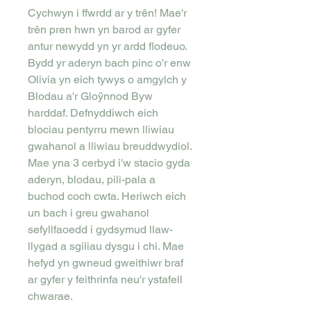
Cychwyn i ffwrdd ar y trên! Mae'r
trên pren hwn yn barod ar gyfer
antur newydd yn yr ardd flodeuo.
Bydd yr aderyn bach pinc o'r enw
Olivia yn eich tywys o amgylch y
Blodau a'r Gloÿnnod Byw
harddaf. Defnyddiwch eich
blociau pentyrru mewn lliwiau
gwahanol a lliwiau breuddwydiol.
Mae yna 3 cerbyd i'w stacio gyda
aderyn, blodau, pili-pala a
buchod coch cwta. Heriwch eich
un bach i greu gwahanol
sefyllfaoedd i gydsymud llaw-
llygad a sgiliau dysgu i chi. Mae
hefyd yn gwneud gweithiwr braf
ar gyfer y feithrinfa neu'r ystafell
chwarae.