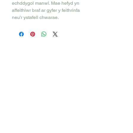
echddygol manwl. Mae hefyd yn
affeithiwr braf ar gyfer y feithrinfa
neu'r ystafell chwarae.
Telerau ac Amodau
Polisi Dychweliadau
Preifatrwydd