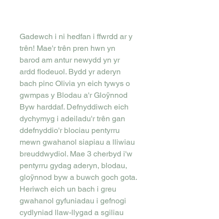
Gadewch i ni hedfan i ffwrdd ar y
trên! Mae'r trên pren hwn yn
barod am antur newydd yn yr
ardd flodeuol. Bydd yr aderyn
bach pinc Olivia yn eich tywys o
gwmpas y Blodau a'r Gloÿnnod
Byw harddaf. Defnyddiwch eich
dychymyg i adeiladu'r trên gan
ddefnyddio'r blociau pentyrru
mewn gwahanol siapiau a lliwiau
breuddwydiol. Mae 3 cherbyd i'w
pentyrru gydag aderyn, blodau,
gloÿnnod byw a buwch goch gota.
Heriwch eich un bach i greu
gwahanol gyfuniadau i gefnogi
cydlyniad llaw-llygad a sgiliau