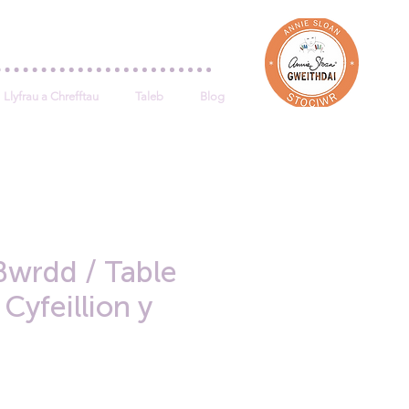
Log In
Llyfrau a Chrefftau
Taleb
Blog
wrdd / Table
Cyfeillion y
e