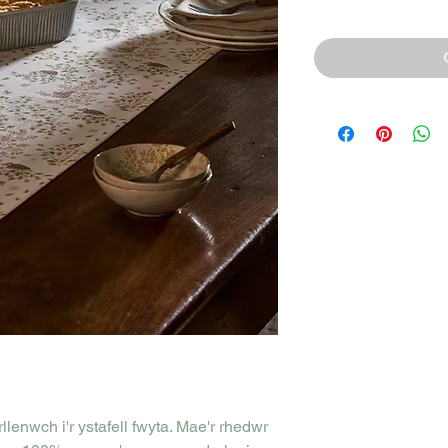
enwch i'r ystafell fwyta. Mae'r rhedwr