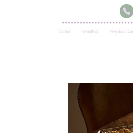
Cartref
Gweithdy
Nwyddau Car