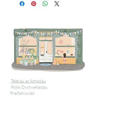
Telerau ac Amodau
Polisi Dychweliadau
Preifatrwydd
Tanysgrifiwch i 
gael diweddariadau 