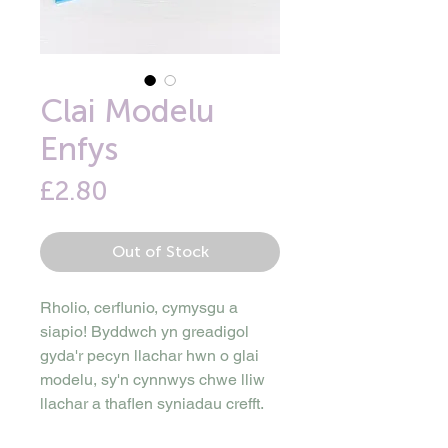
Clai Modelu
Enfys
Price
£2.80
Out of Stock
Rholio, cerflunio, cymysgu a
siapio! Byddwch yn greadigol
gyda'r pecyn llachar hwn o glai
modelu, sy'n cynnwys chwe lliw
llachar a thaflen syniadau crefft.