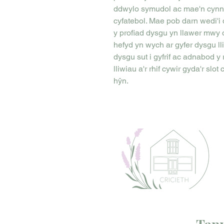
ddwylo symudol ac mae'n cynnwys
cyfatebol. Mae pob darn wedi'i 
y profiad dysgu yn llawer mwy o
hefyd yn wych ar gyfer dysgu ll
dysgu sut i gyfrif ac adnabod y r
lliwiau a'r rhif cywir gyda'r slot
hŷn.