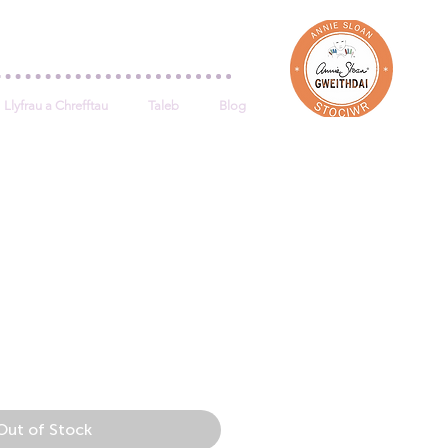
Log In
Llyfrau a Chrefftau
Taleb
Blog
e
Out of Stock