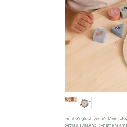
Faint o'r gloch yw hi? Mae'r cl
pethau sylfaenol cyntaf am ams