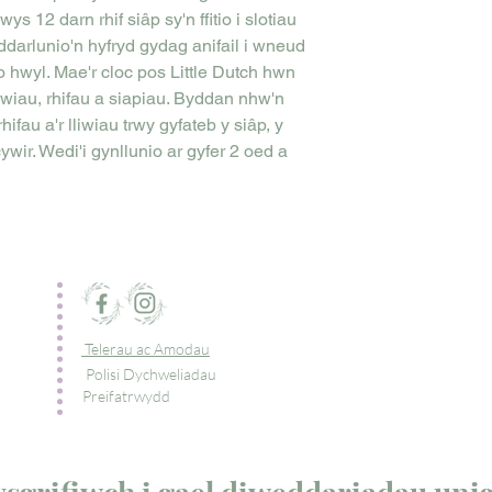
 12 darn rhif siâp sy'n ffitio i slotiau
ddarlunio'n hyfryd gydag anifail i wneud
 hwyl. Mae'r cloc pos Little Dutch hwn
iwiau, rhifau a siapiau. Byddan nhw'n
hifau a'r lliwiau trwy gyfateb y siâp, y
 cywir. Wedi'i gynllunio ar gyfer 2 oed a
Telerau ac Amodau
Polisi Dychweliadau
Preifatrwydd