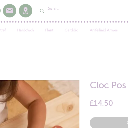
tref
Harddwch
Plant
Garddio
Anifeiliaid Anwes
Cloc Pos
Pric
£14.50