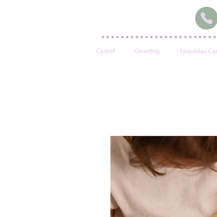
Cartref
Gweithdy
Nwyddau Car