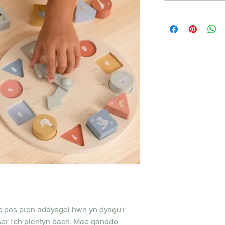
oc pos pren addysgol hwn yn dysgu'r
er i'ch plentyn bach. Mae ganddo