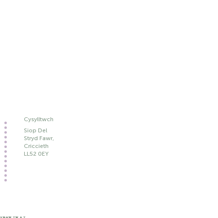
Cysylltwch
Siop Del
Stryd Fawr,
Criccieth
LL52 0EY