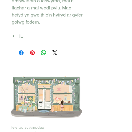
amrywiaeth o laswyrdd, rhai'n
llachar a rhai wedi pylu. Mae
hefyd yn gweithio'n hyfryd ar gyfer
golwg fodern.
1L
Telerau ac Amodau