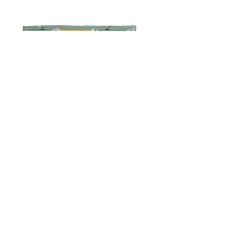
Telerau ac Amodau
Polisi Dychweliadau
Preifatrwydd
Tanysgrifiwch i 
gael diweddariadau 
unigryw
E-bost
*