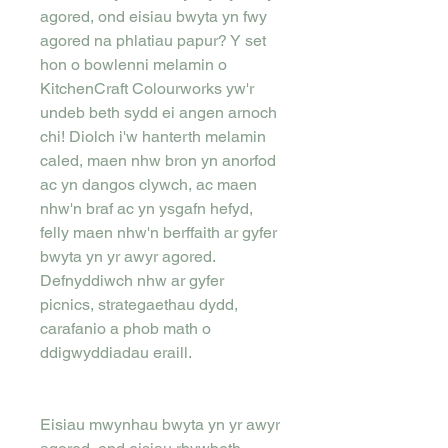
agored, ond eisiau bwyta yn fwy
agored na phlatiau papur? Y set
hon o bowlenni melamin o
KitchenCraft Colourworks yw'r
undeb beth sydd ei angen arnoch
chi! Diolch i'w hanterth melamin
caled, maen nhw bron yn anorfod
ac yn dangos clywch, ac maen
nhw'n braf ac yn ysgafn hefyd,
felly maen nhw'n berffaith ar gyfer
bwyta yn yr awyr agored.
Defnyddiwch nhw ar gyfer
picnics, strategaethau dydd,
carafanio a phob math o
ddigwyddiadau eraill.
Eisiau mwynhau bwyta yn yr awyr