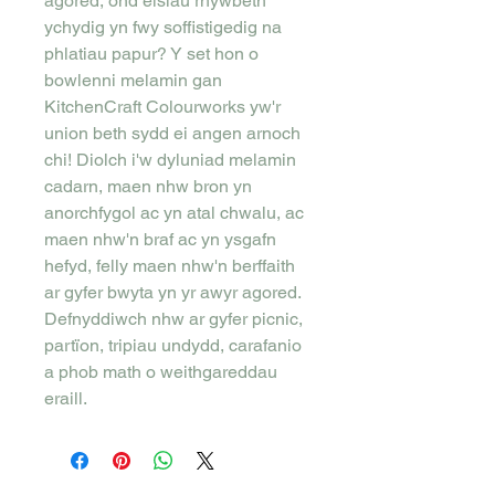
agored, ond eisiau rhywbeth
ychydig yn fwy soffistigedig na
phlatiau papur? Y set hon o
bowlenni melamin gan
KitchenCraft Colourworks yw'r
union beth sydd ei angen arnoch
chi! Diolch i'w dyluniad melamin
cadarn, maen nhw bron yn
anorchfygol ac yn atal chwalu, ac
maen nhw'n braf ac yn ysgafn
hefyd, felly maen nhw'n berffaith
ar gyfer bwyta yn yr awyr agored.
Defnyddiwch nhw ar gyfer picnic,
partïon, tripiau undydd, carafanio
a phob math o weithgareddau
eraill.