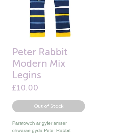
Peter Rabbit
Modern Mix
Legins
Price
£10.00
Out of Stock
Paratowch ar gyfer amser
chwarae gyda Peter Rabbit!