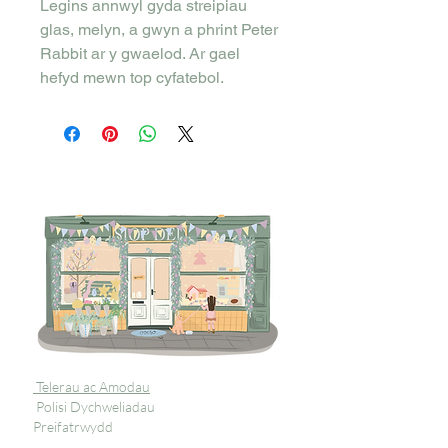
Legins annwyl gyda streipiau
glas, melyn, a gwyn a phrint Peter
Rabbit ar y gwaelod. Ar gael
hefyd mewn top cyfatebol.
Telerau ac Amodau
Polisi Dychweliadau
Preifatrwydd