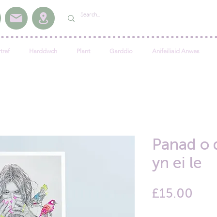
tref
Harddwch
Plant
Garddio
Anifeiliaid Anwes
Panad o d
yn ei le
Pric
£15.00