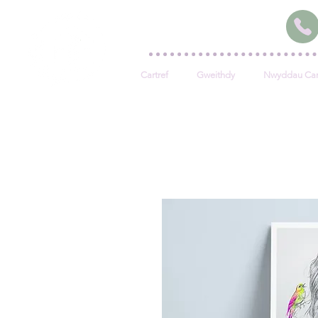
Cartref
Gweithdy
Nwyddau Car