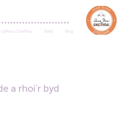
Log In
Llyfrau a Chrefftau
Taleb
Blog
e a rhoi'r byd
e