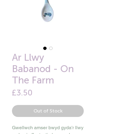
Ar Llwy
Babanod - On
The Farm
Price
£3.50
Out of Stock
Gwellwch amser bwyd gyda'r llwy