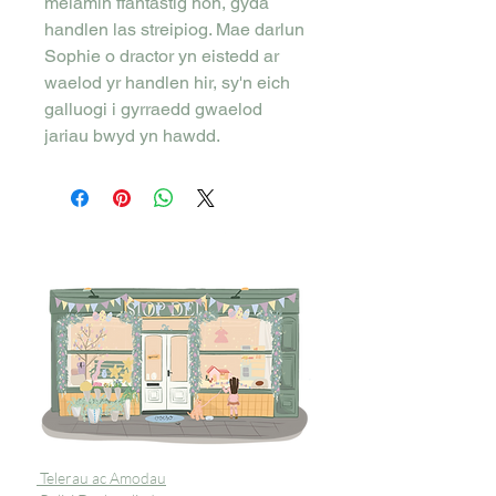
melamin ffantastig hon, gyda
handlen las streipiog. Mae darlun
Sophie o dractor yn eistedd ar
waelod yr handlen hir, sy'n eich
galluogi i gyrraedd gwaelod
jariau bwyd yn hawdd.
Telerau ac Amodau