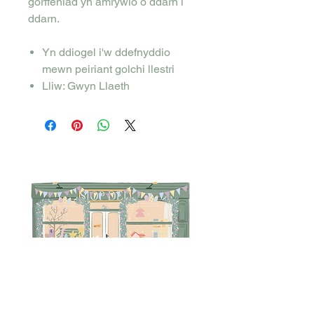
gorffeniad yn amrywio o ddarn i
ddarn.
Yn ddiogel i'w ddefnyddio
mewn peiriant golchi llestri
Lliw: Gwyn Llaeth
Telerau ac Amodau