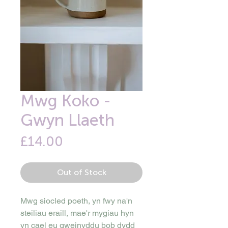
Mwg Koko -
Gwyn Llaeth
Price
£14.00
Out of Stock
Mwg siocled poeth, yn fwy na'n
steiliau eraill, mae'r mygiau hyn
yn cael eu gweinyddu bob dydd