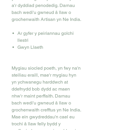
a'r dyddiad penodedig. Darnau
bach wedi'u gwneud â llaw o
grochenwaith Artisan yn Ne India.
Ar gyfer y peiriannau golchi
llestri
Gwyn Llaeth
Mygiau siocled poeth, yn fwy na'n
steiliau eraill, mae'r mygiau hyn
yn ychwanegu harddwch at
ddefnydd bob dydd ac maen
nhw'r maint perffaith. Darnau
bach wedi'u gwneud â llaw o
grochenwaith crefftus yn Ne India.
Mae ein gwydreddau'n cael eu
trochi â llaw felly bydd y