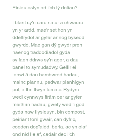
Eisiau estyniad i'ch tŷ doliau?
I blant sy'n caru natur a chwarae
yn yr ardd, mae'r set hon yn
ddelfrydol ar gyfer annog bysedd
gwyrdd. Mae gan dŷ gwydr pren
haenog traddodiadol gyda
sylfaen ddrws sy'n agor, a dau
banel to symudadwy. Gellir ei
lenwi â dau hambwrdd hadau,
mainc plannu, pedwar planhigyn
pot, a thri llwyn tomato. Rydym
wedi cynnwys ffrâm oer ar gyfer
meithrin hadau, gwely wedi'i godi
gyda naw llysieuyn, bin compost,
peiriant torri gwair, can dyfrio,
coeden dopïaidd, berfa, ac yn olaf
ond nid lleiaf, cadair dec i'ch