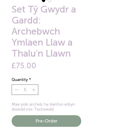
Set Tŷ Gwydr a
Gardd:
Archebwch
Ymlaen Llaw a
Thalu'n Llawn
Price
£75.00
Quantity
*
Mae pob archeb i'w danfon erbyn
diwedd mis Tachwedd
Pre-Order