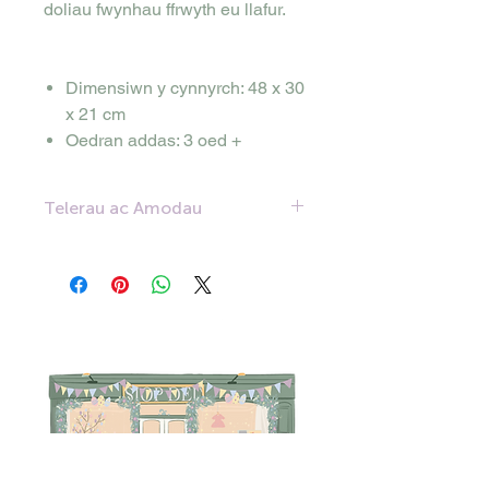
doliau fwynhau ffrwyth eu llafur.
Dimensiwn y cynnyrch: 48 x 30
x 21 cm
Oedran addas: 3 oed +
Telerau ac Amodau
Ein nod yw darparu'r
gwasanaeth gorau posibl ac
rydym yn deall bod cynlluniau'n
newid weithiau. Os oes angen i
chi ganslo neu ofyn am ad-
daliad am eich archeb, nodwch
y canlynol:
•Canslo ac Ad-daliadau:
Bydd
ffi weinyddol o £10 yn cael ei
chodi ar gyfer pob archeb sydd