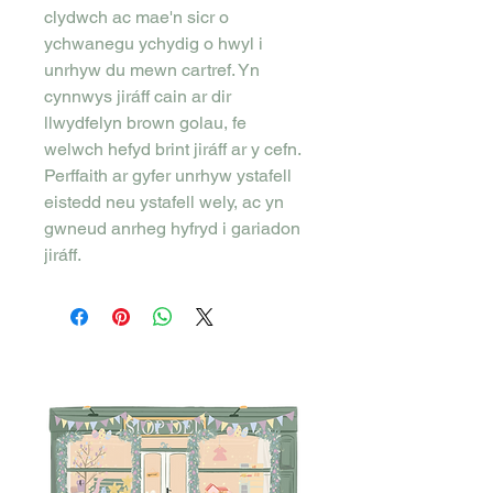
clydwch ac mae'n sicr o
ychwanegu ychydig o hwyl i
unrhyw du mewn cartref. Yn
cynnwys jiráff cain ar dir
llwydfelyn brown golau, fe
welwch hefyd brint jiráff ar y cefn.
Perffaith ar gyfer unrhyw ystafell
eistedd neu ystafell wely, ac yn
gwneud anrheg hyfryd i gariadon
jiráff.