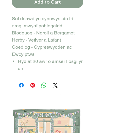
Add to Cart
Set driawd yn cynnwys ein tri
arogl mwyaf poblogaidd;
Blodeuog - Neroli a Bergamot
Herby - Vetiver a Lafant
Coediog - Cypreswydden ac
Ewcylptws
Hyd at 20 awr o amser llosgi yr
un