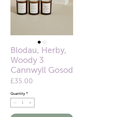
Blodau, Herby,
Woody 3
Cannwyll Gosod
Price
£35.00
Quantity
*