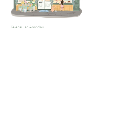
Telerau ac Amodau
Polisi Dychweliadau
Preifatrwydd
Tanysgrifiwch i 
gael diweddariadau 
unigryw
E-bost
*
Ymunwch â'n Rhestr Bostio
Rwyf am danysgrifio i'ch rhestr 