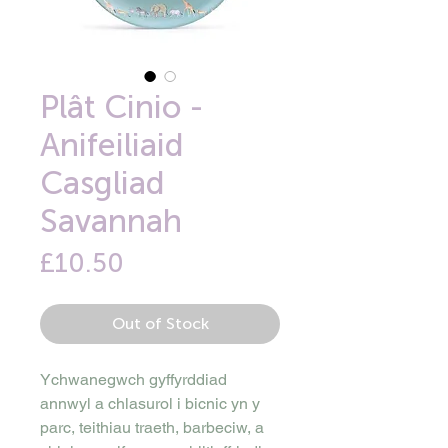
Plât Cinio -
Anifeiliaid
Casgliad
Savannah
Price
£10.50
Out of Stock
Ychwanegwch gyffyrddiad
annwyl a chlasurol i bicnic yn y
parc, teithiau traeth, barbeciw, a