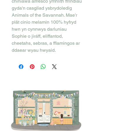
chiniawa alfresco ymhlith ffrindiau
gyda'n casgliad ysbrydoledig
Animals of the Savannah. Mae'r
plât cinio melamin 100% hyfryd
hwn yn cynnwys darluniau
Sophie o jiráff, eliffantod,
cheetahs, sebras, a fflamingos ar
ddaear wyau hwyaid.