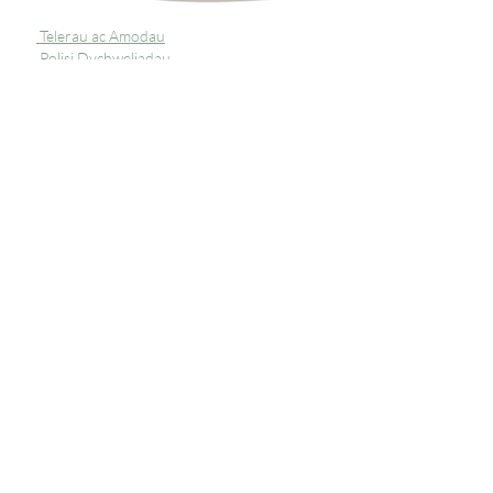
Telerau ac Amodau
Polisi Dychweliadau
Preifatrwydd
Tanysgrifiwch i 
gael diweddariadau 
unigryw
E-bost
*
Ymunwch â'n Rhestr Bostio
Rwyf am danysgrifio i'ch rhestr 
bostio.