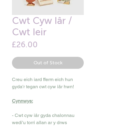
Cwt Cyw Iâr /
Cwt Ieir
Price
£26.00
Out of Stock
Creu eich iard fferm eich hun
gyda'r tegan cwt cyw iâr hwn!
Cynnwys:
- Cwt cyw iâr gyda chalonnau
wedi'u torri allan ar y drws