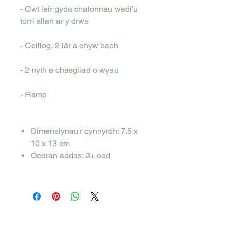
- Cwt ieir gyda chalonnau wedi'u
torri allan ar y drws
- Ceiliog, 2 iâr a chyw bach
- 2 nyth a chasgliad o wyau
- Ramp
Dimensiynau'r cynnyrch: 7.5 x
10 x 13 cm
Oedran addas: 3+ oed