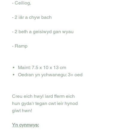
- Ceiliog,
- 2 iâr a chyw bach
- 2 beth a geisiwyd gan wyau
- Ramp
Maint: 7.5 x 10 x 13 cm
Oedran yn ychwanegu: 3+ oed
Creu eich hwyl iard fferm eich
hun gyda'r tegan cwt ieir hynod
giwt hwn!
Yn cynnwys: