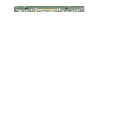
Telerau ac Amodau
Polisi Dychweliadau
Preifatrwydd
Tanysgrifiwch i 
gael diweddariadau 
unigryw
E-bost
*