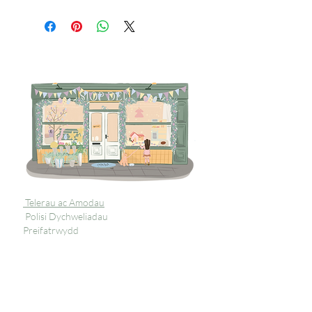
Telerau ac Amodau
Polisi Dychweliadau
Preifatrwydd
Tanysgrifiwch i 
gael diweddariadau 