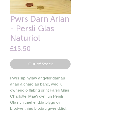
Pwrs Darn Arian
- Persli Glas
Naturiol
Price
£15.50
Out of Stock
Pwrs sip hylaw ar gyfer darnau
arian a chardiau banc, wedi'u
gwneud o ffabrig print Parsli Glas
Charlotte. Mae'r cynllun Persli
Glas yn cael ei ddatblygu o'i
brodweithiau blodau gwreiddiol.