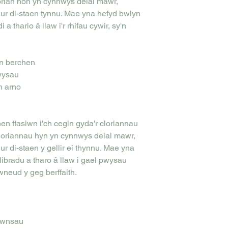
orian hon yn cynnwys deial mawr,
ur di-staen tynnu. Mae yna hefyd bwlyn
 a thario â llaw i'r rhifau cywir, sy'n
n berchen
wysau
n arno
n ffasiwn i'ch cegin gyda'r cloriannau
loriannau hyn yn cynnwys deial mawr,
r di-staen y gellir ei thynnu. Mae yna
ibradu a tharo â llaw i gael pwysau
gwneud y geg berffaith.
ownsau