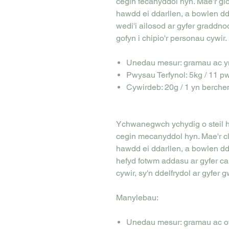
cegin fecanyddol hyn. Mae'r gl
hawdd ei ddarllen, a bowlen dd
wedi'i ailosod ar gyfer graddnodi
gofyn i chipio'r personau cywir.
Unedau mesur: gramau ac y
Pwysau Terfynol: 5kg / 11 p
Cywirdeb: 20g / 1 yn berche
Ychwanegwch ychydig o steil he
cegin mecanyddol hyn. Mae'r c
hawdd ei ddarllen, a bowlen ddu
hefyd fotwm addasu ar gyfer cal
cywir, sy'n ddelfrydol ar gyfer 
Manylebau:
Unedau mesur: gramau ac 