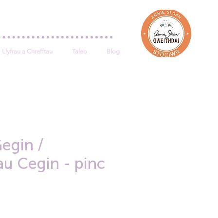
Log In
Llyfrau a Chrefftau
Taleb
Blog
Gegin /
au Cegin - pinc
ce