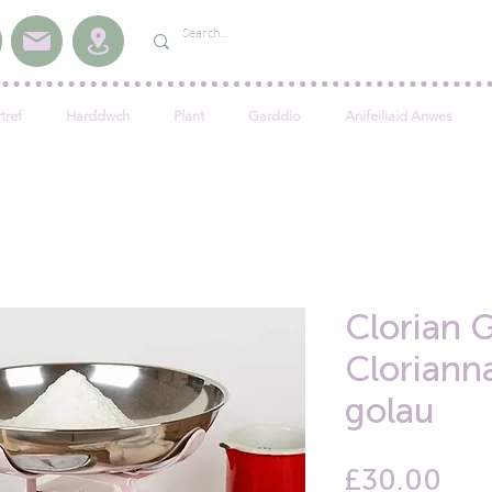
tref
Harddwch
Plant
Garddio
Anifeiliaid Anwes
Clorian 
Cloriann
golau
Pri
£30.00