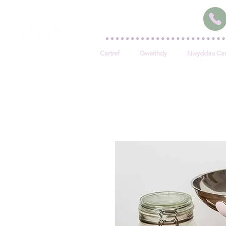
Cartref
Gweithdy
Nwyddau Car