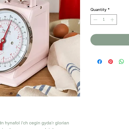
Quantity
*
dn hynafol i'ch cegin gyda'r glorian