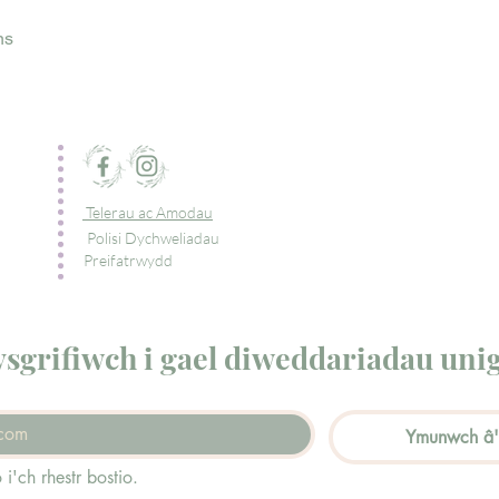
ns
Telerau ac Amodau
Polisi Dychweliadau
Preifatrwydd
sgrifiwch i gael diweddariadau uni
Ymunwch â'n
i'ch rhestr bostio.