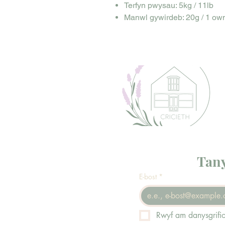
Terfyn pwysau: 5kg / 11lb
Manwl gywirdeb: 20g / 1 ow
Tany
E-bost
*
Rwyf am danysgrifio 