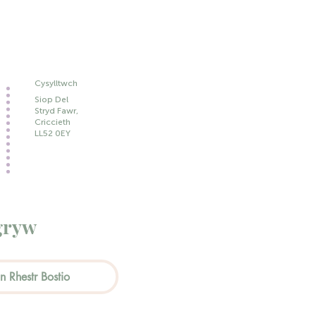
Cysylltwch
Siop Del
Stryd Fawr,
Criccieth
LL52 0EY
gryw
 Rhestr Bostio