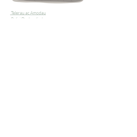
Telerau ac Amodau
Polisi Dychweliadau
Preifatrwydd
Tanysgrifiwch i 
gael diweddariadau 
unigryw
E-bost
*
Ymunwch â'n Rhestr Bostio
Rwyf am danysgrifio i'ch rhestr 
bostio.