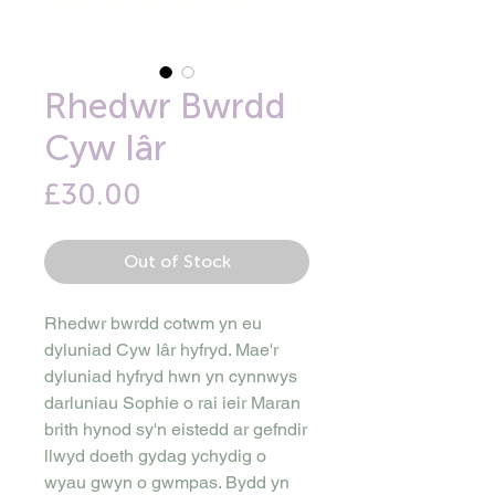
Rhedwr Bwrdd
Cyw Iâr
Price
£30.00
Out of Stock
Rhedwr bwrdd cotwm yn eu
dyluniad Cyw Iâr hyfryd. Mae'r
dyluniad hyfryd hwn yn cynnwys
darluniau Sophie o rai ieir Maran
brith hynod sy'n eistedd ar gefndir
llwyd doeth gydag ychydig o
wyau gwyn o gwmpas. Bydd yn