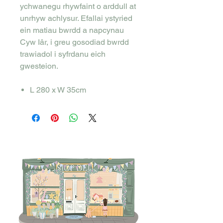
ychwanegu rhywfaint o arddull at
unrhyw achlysur. Efallai ystyried
ein matiau bwrdd a napcynau
Cyw Iâr, i greu gosodiad bwrdd
trawiadol i syfrdanu eich
gwesteion.
L 280 x W 35cm