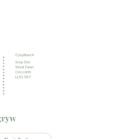
Cysylltwch
Siop Del
Stryd Fawr,
Criccieth
LL52 0EY
gryw