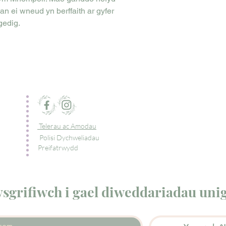
an ei wneud yn berffaith ar gyfer
gedig.
Telerau ac Amodau
Polisi Dychweliadau
Preifatrwydd
sgrifiwch i gael diweddariadau uni