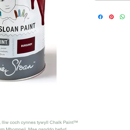
, lliw coch cynnes tywyll Chalk Paint™
ar ym Mhompeii. Mae ganddo hefyd