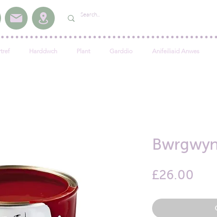
tref
Harddwch
Plant
Garddio
Anifeiliaid Anwes
Bwrgwy
Pric
£26.00