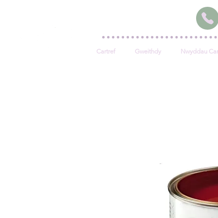
Cartref
Gweithdy
Nwyddau Car