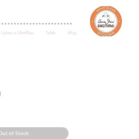
Log In
Llyfrau a Chrefftau
Taleb
Blog
n
e
Out of Stock