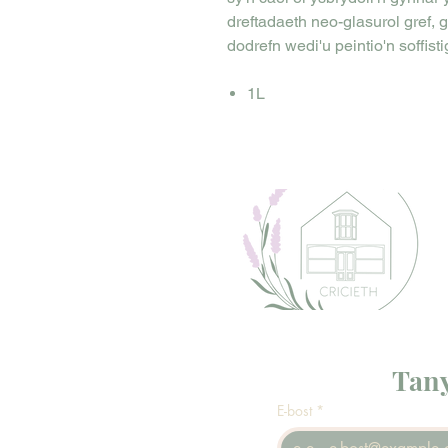
dreftadaeth neo-glasurol gref, g
dodrefn wedi'u peintio'n soffisti
1L
Tany
E-bost
*