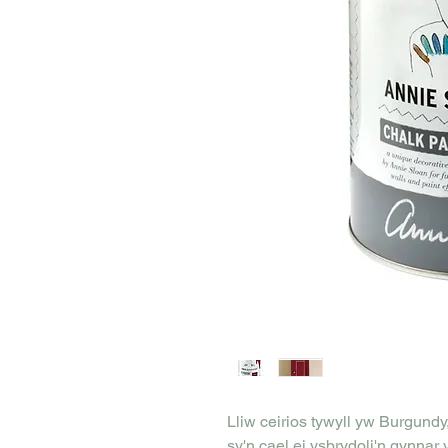
Lliw ceirios tywyll yw Burgundy
sy'n cael ei ysbrydoli'n gynn