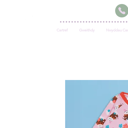
Cartref
Gweithdy
Nwyddau Car