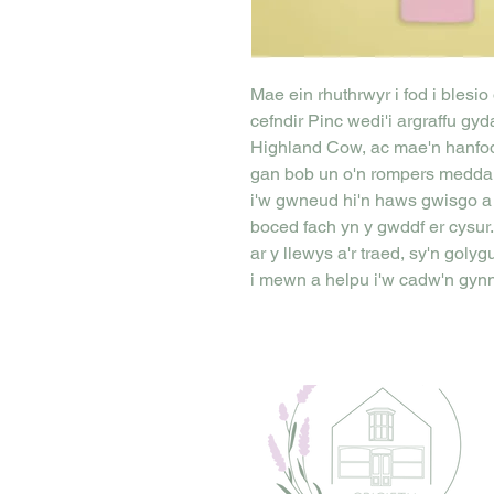
Mae ein rhuthrwyr i fod i blesio 
cefndir Pinc wedi'i argraffu gy
Highland Cow, ac mae'n hanfod
gan bob un o'n rompers meddal i
i'w gwneud hi'n haws gwisgo a
boced fach yn y gwddf er cysur
ar y llewys a'r traed, sy'n golyg
i mewn a helpu i'w cadw'n gyn