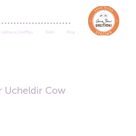
Log In
Llyfrau a Chrefftau
Taleb
Blog
r Ucheldir Cow
e