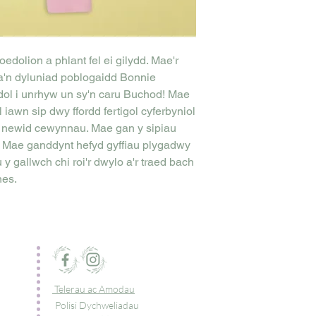
oedolion a phlant fel ei gilydd. Mae'r
da'n dyluniad poblogaidd Bonnie
ol i unrhyw un sy'n caru Buchod! Mae
awn sip dwy ffordd fertigol cyferbyniol
 newid cewynnau. Mae gan y sipiau
. Mae ganddynt hefyd gyffiau plygadwy
u y gallwch chi roi'r dwylo a'r traed bach
nes.
Telerau ac Amodau
Polisi Dychweliadau