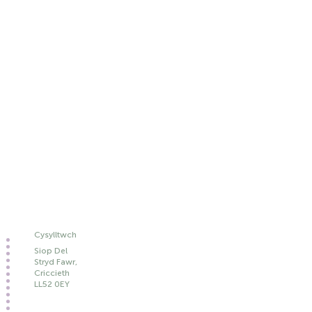
Cysylltwch
Siop Del
Stryd Fawr,
Criccieth
LL52 0EY