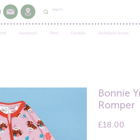
tref
Harddwch
Plant
Garddio
Anifeiliaid Anwes
Bonnie Y
Romper
Pric
£18.00