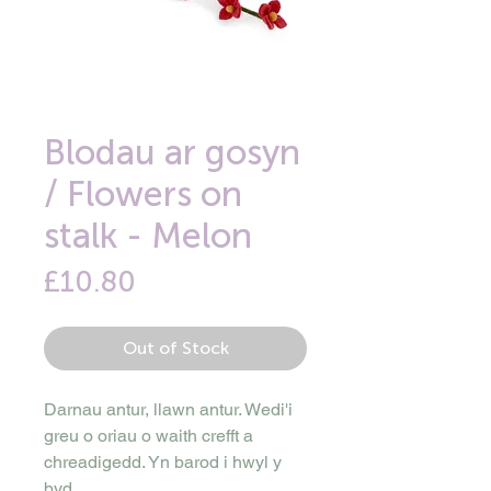
Blodau ar gosyn
/ Flowers on
stalk - Melon
Price
£10.80
Out of Stock
Darnau antur, llawn antur. Wedi'i
greu o oriau o waith crefft a
chreadigedd. Yn barod i hwyl y
byd.