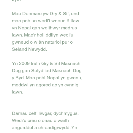
Mae Denmarc yw Gry & Sif, ond
mae pob un wedi'i wneud â llaw
yn Nepal gan weithwyr medrus
iawn. Mae'r holl ddilyn wedi'u
gwneud o wlân naturiol pur o
Seland Newydd.
Yn 2009 trefn Gry & Sif Masnach
Deg gan Sefydliad Masnach Deg
y Byd. Mae pobl Nepal yn gwenu,
meddwl yn agored ac yn cynnig
iawn.
Darnau celf lliwgar, dychmygus.
Wedi'u creu o oriau o waith
angerddol a chreadigrwydd. Yn