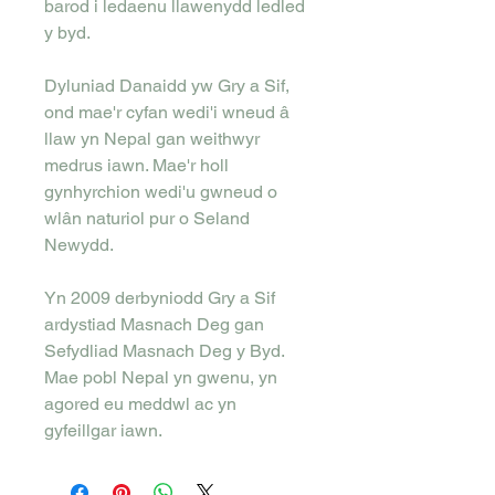
barod i ledaenu llawenydd ledled
y byd.
Dyluniad Danaidd yw Gry a Sif,
ond mae'r cyfan wedi'i wneud â
llaw yn Nepal gan weithwyr
medrus iawn. Mae'r holl
gynhyrchion wedi'u gwneud o
wlân naturiol pur o Seland
Newydd.
Yn 2009 derbyniodd Gry a Sif
ardystiad Masnach Deg gan
Sefydliad Masnach Deg y Byd.
Mae pobl Nepal yn gwenu, yn
agored eu meddwl ac yn
gyfeillgar iawn.