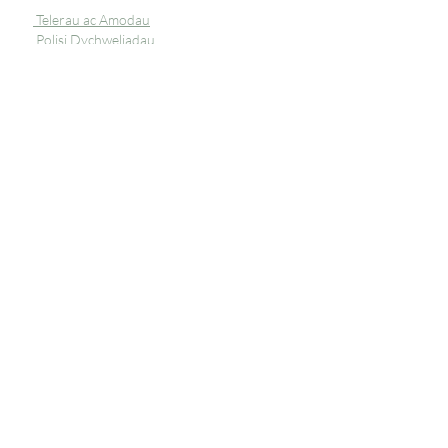
Telerau ac Amodau
Polisi Dychweliadau
Preifatrwydd
Tanysgrifiwch i 
gael diweddariadau 
unigryw
E-bost
*
Ymunwch â'n Rhestr Bostio
Rwyf am danysgrifio i'ch rhestr 
bostio.