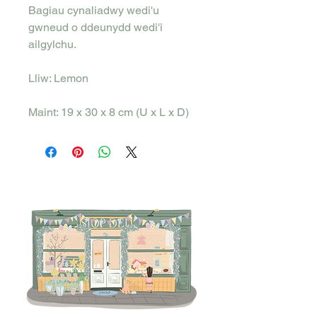
Bagiau cynaliadwy wedi'u
gwneud o ddeunydd wedi'i
ailgylchu.
Lliw: Lemon
Maint: 19 x 30 x 8 cm (U x L x D)