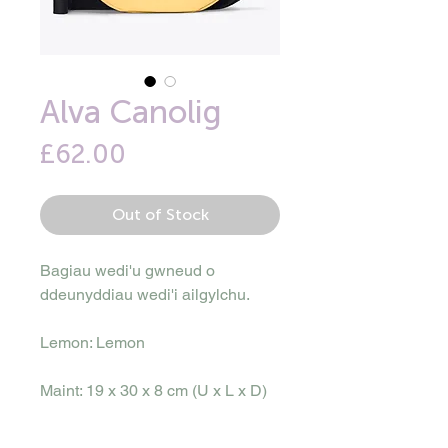
Alva Canolig
Price
£62.00
Out of Stock
Bagiau wedi'u gwneud o
ddeunyddiau wedi'i ailgylchu.
Lemon: Lemon
Maint: 19 x 30 x 8 cm (U x L x D)