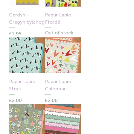
Cerdyn -
Papur Lapio -
Cregyn bylchog
Ffordd
Out of stock
Price
£1.95
Papur Lapio -
Papur Lapio -
Stork
Calonnau
Price
Price
£2.00
£2.00