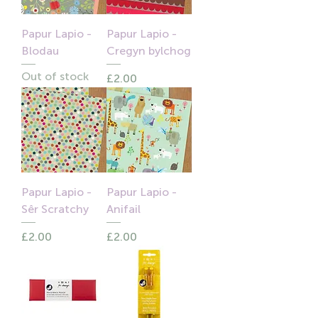
Papur Lapio -
Papur Lapio -
Blodau
Cregyn bylchog
Out of stock
Price
£2.00
Papur Lapio -
Papur Lapio -
Sêr Scratchy
Anifail
Price
Price
£2.00
£2.00