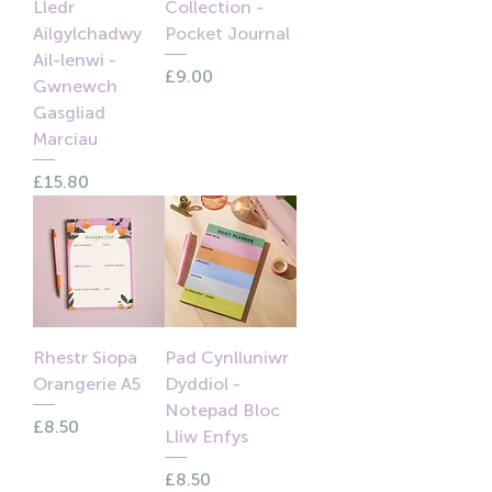
Lledr
Collection -
Ailgylchadwy
Pocket Journal
Ail-lenwi -
Price
£9.00
Gwnewch
Gasgliad
Marciau
Price
£15.80
Rhestr Siopa
Pad Cynlluniwr
Orangerie A5
Dyddiol -
Notepad Bloc
Price
£8.50
Lliw Enfys
Price
£8.50