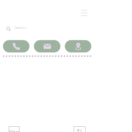
Llyfrau, Deunydd
Ysgrifennu a Chrefftau