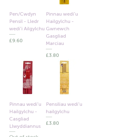
Pen/Cwdyn
Pinnau wedi'u
Pensil - Lledr
Hailgylchu -
wedi'i Ailgylchu
Gwnewch
Gasgliad
Price
£9.60
Marciau
Price
£3.80
Pinnau wedi'u
Pensiliau wedi'u
Hailgylchu -
hailgylchu
Casgliad
Price
£3.80
Llwyddiannus
Out of stock